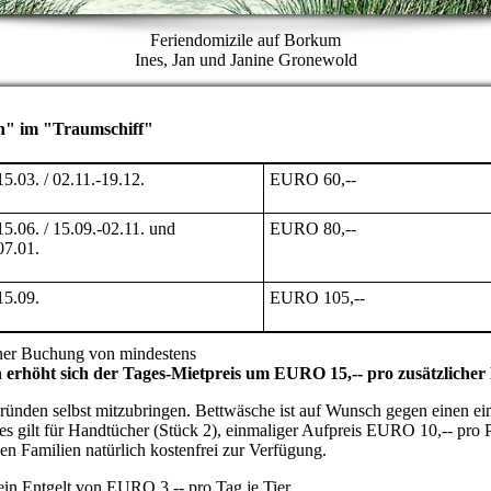
Feriendomizile auf Borkum
Ines, Jan und Janine Gronewold
en" im "Traumschiff"
15.03. / 02.11.-19.12.
EURO 60,--
15.06. / 15.09.-02.11. und
EURO 80,--
07.01.
15.09.
EURO 105,--
einer Buchung von mindestens
n erhöht sich der Tages-Mietpreis um EURO 15,-- pro zusätzlicher
Gründen selbst mitzubringen. Bettwäsche ist auf Wunsch gegen einen e
es gilt für Handtücher (Stück 2), einmaliger Aufpreis EURO 10,-- pro 
en Familien natürlich kostenfrei zur Verfügung.
ein Entgelt von EURO 3,-- pro Tag je Tier.