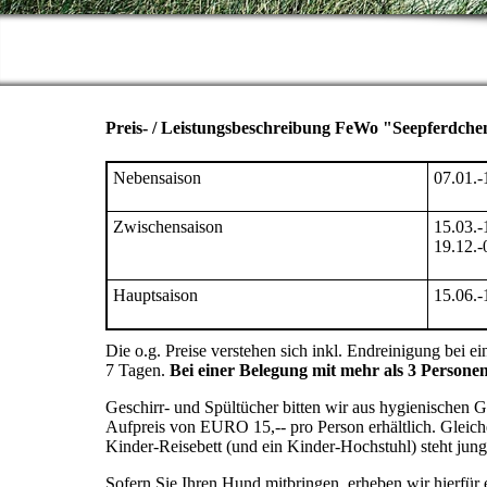
Preis- / Leistungsbeschreibung FeWo "Seepferdch
Nebensaison
07.01.-
Zwischensaison
15.03.-
19.12.-
Hauptsaison
15.06.-
Die o.g. Preise verstehen sich inkl. Endreinigung bei 
7 Tagen.
Bei einer Belegung mit mehr als 3 Persone
Geschirr- und Spültücher bitten wir aus hygienischen 
Aufpreis von EURO 15,-- pro Person erhältlich. Gleich
Kinder-Reisebett (und ein Kinder-Hochstuhl) steht jung
Sofern Sie Ihren Hund mitbringen, erheben wir hierfür 