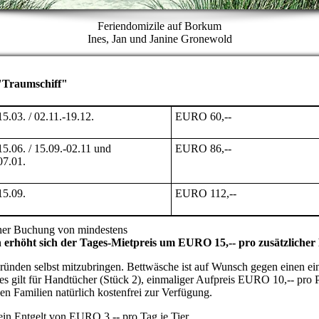
Feriendomizile auf Borkum
Ines, Jan und Janine Gronewold
"Traumschiff"
15.03. / 02.11.-19.12.
EURO 60,--
15.06. / 15.09.-02.11 und
EURO 86,--
07.01.
15.09.
EURO 112,--
einer Buchung von mindestens
n erhöht sich der Tages-Mietpreis um EURO 15,-- pro zusätzlicher
Gründen selbst mitzubringen. Bettwäsche ist auf Wunsch gegen einen e
es gilt für Handtücher (Stück 2), einmaliger Aufpreis EURO 10,-- pro 
en Familien natürlich kostenfrei zur Verfügung.
ein Entgelt von EURO 3,-- pro Tag je Tier.