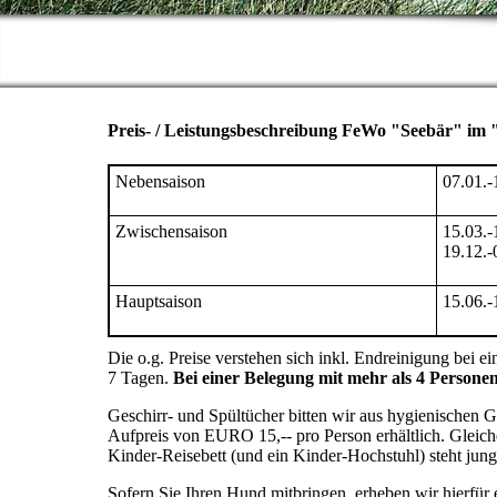
Preis- / Leistungsbeschreibung FeWo "Seebär" im 
Nebensaison
07.01.-
Zwischensaison
15.03.-
19.12.-
Hauptsaison
15.06.-
Die o.g. Preise verstehen sich inkl. Endreinigung bei 
7 Tagen.
Bei einer Belegung mit mehr als 4 Persone
Geschirr- und Spültücher bitten wir aus hygienischen 
Aufpreis von EURO 15,-- pro Person erhältlich. Gleich
Kinder-Reisebett (und ein Kinder-Hochstuhl) steht jung
Sofern Sie Ihren Hund mitbringen, erheben wir hierfür 